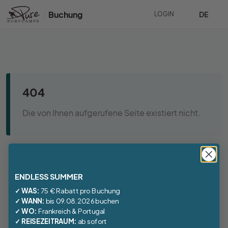
Buchung
DE
LOGIN
404
Die von Ihnen aufgerufene Seite existiert nicht.
ENDLESS SUMMER
✓ WAS:
75 € Rabatt pro Buchung
✓ WANN:
bis 09.08.2026 buchen
✓ WO:
Frankreich
&
Portugal
✓ REISEZEITRAUM:
ab sofort