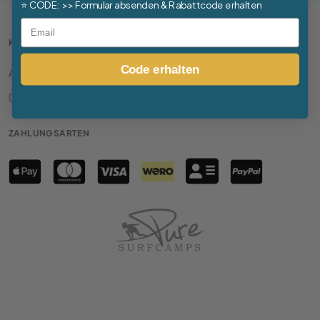
⭐
CODE:
>> Formular absenden & Rabattcode erhalten
Email
KUNDENSERVICE
Code erhalten
ARB
Pauschalreiserichtlinie
Datenschutzerklärung
Impressum
ZAHLUNGSARTEN