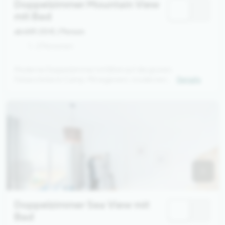
Doppelzimmer Mountain View
mit Bad
ab 649,00 €
/ Person
1 - 2 Personen
Moderne Doppelzimmer mit Blick auf die grünen
Felsen hinterm Camp. Mit eigenem, modernen
Details
Bad
Doppelzimmer Sea View mit
Bad