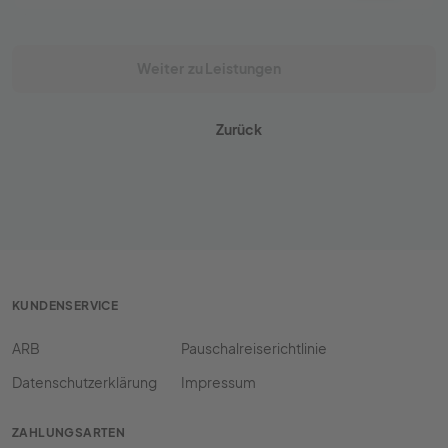
schönen Blick auf den Garten.
Weiter
zu Leistungen
Zurück
KUNDENSERVICE
ARB
Pauschalreiserichtlinie
Datenschutzerklärung
Impressum
ZAHLUNGSARTEN