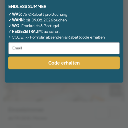
Doppelzimmer mit Bad
ENDLESS SUMMER
ab 669,00 €
/ Person
✓ WAS:
75 € Rabatt pro Buchung
2 Personen
✓ WANN:
bis 09.08.2026 buchen
✓ WO:
Frankreich
&
Portugal
✓ REISEZEITRAUM:
ab sofort
Wir verfügen über 3 Doppelzimmer mit Kingsize
⭐
CODE:
>> Formular absenden & Rabattcode erhalten
Bett und eigenem Bad.
Details
Email
Code erhalten
Einzelzimmer
ab 719,00 €
/ Person
1 Person