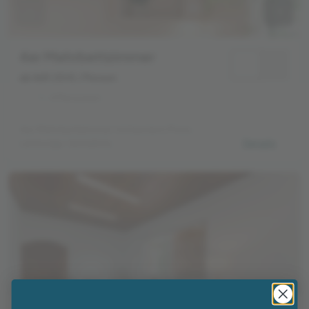
4er Mehrbettzimmer
ab 469,00 €
/ Person
1 - 4 Personen
4er Mehrbettzimmer mit bestem Preis-
Leistungs-Verhältnis.
Details