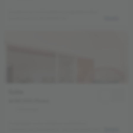
Einzelzimmer mit Einzelbett und geteiltem Bad
(zusammen mit den beiden 2er
Details
Mehrbettzimmern).
Suite
ab 769,00 €
/ Person
2 Personen
Großzügige Suite mit Balkon und Bad mit
freistehender Badewanne. Die Suite bietet einen
Details