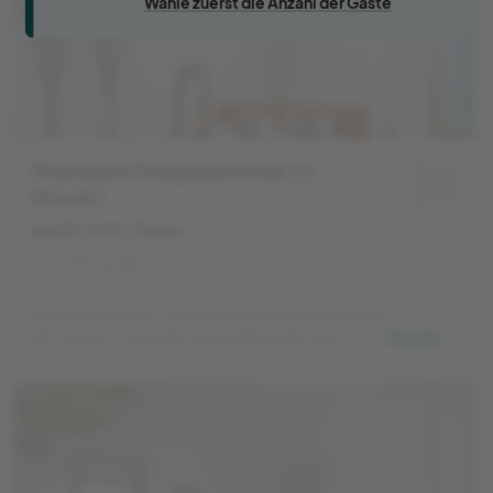
Wähle zuerst die Anzahl der Gäste
Standard Doppelzimmer (1.
Stock)
ab 635,00 €
/ Person
2 Personen
Die Standard Twin-Doppelzimmer befinden sich in
der oberen Etage des Hauptgebäudes und
Details
bieten einen schönen Poolblick. Alle Zimmer
verfügen über eine Klimaanlage und ein eigenes
Badezimmer.