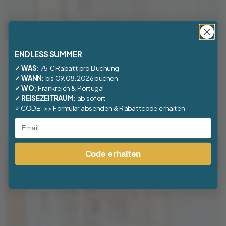
Superior Doppelzimmer
ENDLESS SUMMER
✓ WAS:
75 € Rabatt pro Buchung
ab 795,00 €
/ Person
✓ WANN:
bis 09.08.2026 buchen
2 Personen
✓ WO:
Frankreich
&
Portugal
✓ REISEZEITRAUM:
ab sofort
Superior Doppelzimmer – Dein Rückzugsort am
⭐
CODE:
>> Formular absenden & Rabattcode erhalten
Meer: Willkommen in deinem ganz persönlichen
Details
Email
Wohlfühlraum. Helle Farben, handgefertigte
Holzelemente und liebevolle Details wie die
Makramee-Wandkunst schaffen eine
Code erhalten
entspannte, natürliche Atmosphäre.