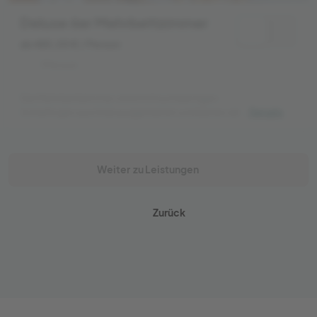
Deluxe 6er Mehrbettzimmer
ab 485,00 €
/ Person
1 Person
Die Mehrbettzimmer sind mit hochwertigen
Schlafkojen aus Holz ausgestattet und bieten dir
Details
Privatsphäre und Komfort – perfekt, um dich nach
einem langen Surftag zurückzuziehen. Die
Klimaanlage sorgt für erholsame Nächte.
Weiter
zu Leistungen
Zurück